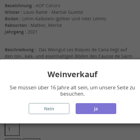
Bezeichnung :
AOP Cahors
Winzer :
Louis Ramé - Martial Guiette
Boden :
Lehm-Kalkstein (gelber und roter Lehm).
Rebsorten :
Malbec, Merlot
Jahrgang :
2021
Beschreibung :
Das Weingut Les Roques de Cana liegt auf
den ton-, kalk- und eisenhaltigen Böden des Causse de Saint-
Vincent Rive d'Olt, einem Dorf, das dem Schutzpatron der
Winzer gewidmet ist. Die Reben sind im Durchschnitt 40 Jahre
Weinverkauf
alt und beziehen ihre Mineralität aus einem ton- und
kalkhaltigen Boden..
Sie müssen über 16 Jahre alt sein, um unsere Seite zu
besuchen.
CHF 49.00
(CHF 12.25 les 75 cl)
Nein
Ja
Menge