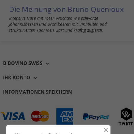
Die Meinung von Bruno Quenioux
Intensive Nase mit roten Früchten wie schwarze
Johannisbeeren und Brombeeren mit umhüllten und
strukturierten Tanninen. Zart und kräftig zugleich.
BIBOVINO SWISS

IHR KONTO

INFORMATIONEN SPEICHERN
Facebook