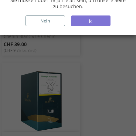
Sie müssen über 16 Jahre alt sein, um unsere Seite
zu besuchen.
Nein
Ja
Chenin Blanc « Le Chenin...
CHF 39.00
(CHF 9.75 les 75 cl)