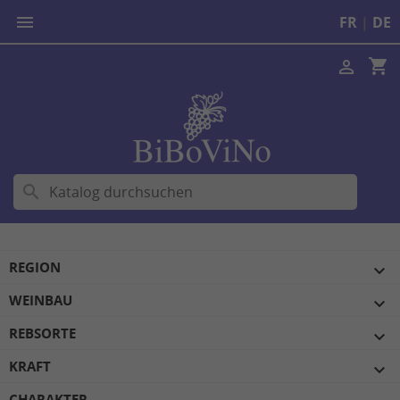

FR
|
DE
shopping_cart

search
REGION

WEINBAU

REBSORTE

KRAFT

CHARAKTER