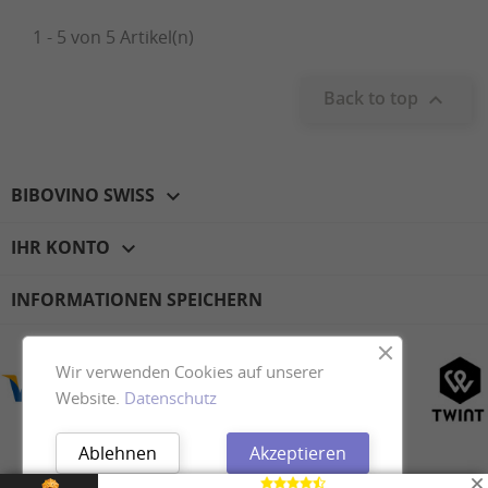
1 - 5 von 5 Artikel(n)
Back to top

BIBOVINO SWISS

IHR KONTO

INFORMATIONEN SPEICHERN
Wir verwenden Cookies auf unserer
Website.
Datenschutz
Facebook
Ablehnen
Akzeptieren