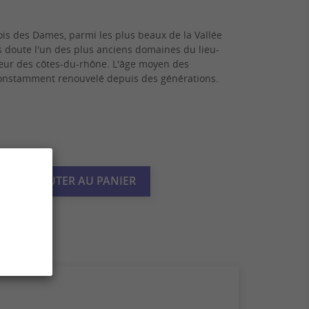
is des Dames, parmi les plus beaux de la Vallée
 doute l'un des plus anciens domaines du lieu-
 cœur des côtes-du-rhône. L'âge moyen des
 constamment renouvelé depuis des générations.

AJOUTER AU PANIER