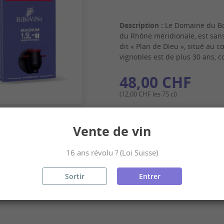
Description :
Le Domaine du Bo
du Rhône méridionale, est sans
dit « Plan de Dieu », situé au
vignobles est de plus 30 ans,
48,00 CHF
(12,00 CHF les 75 cl)
Quantité
Vente de vin
-
+
16 ans révolu ? (Loi Suisse)
Sortir
Entrer