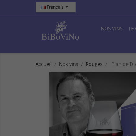

Français
NOS VINS
LE
Accueil
Nos vins
Rouges
Plan de Di