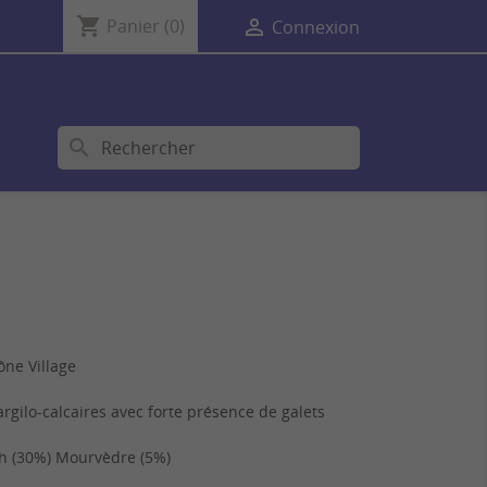
shopping_cart

Panier
(0)
Connexion
search
ne Village
rgilo-calcaires avec forte présence de galets
h (30%) Mourvèdre (5%)