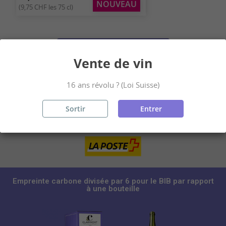
NOUVEAU
(9,75 CHF les 75 cl)
Voir tous nos vins
Vente de vin
16 ans révolu ? (Loi Suisse)
Sortir
Entrer
Livraison par la Poste sous 24-48 heures selon jours
ouvrables !
Empreinte carbone divisée par 6 pour le BIB par rapport
à une bouteille