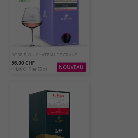
ROSÉ BIO – CHÂTEAU DE CRANS...
56,00 CHF
NOUVEAU
(14,00 CHF les 75 cl)