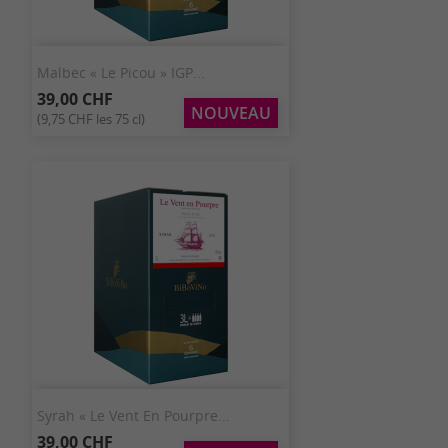
Malbec « Le Picou » IGP...
39,00 CHF
NOUVEAU
(9,75 CHF les 75 cl)
Syrah « Le Vent En Pourpre...
39,00 CHF