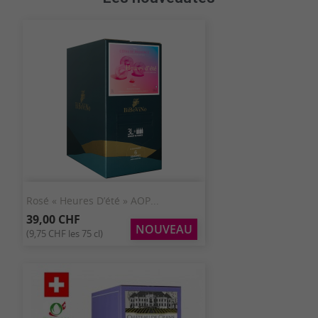
Rosé « Heures D’été » AOP...
39,00 CHF
NOUVEAU
(9,75 CHF les 75 cl)